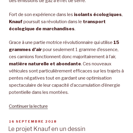
des émissions de gaz à effet de serre.
Fort de son expérience dans les
isolants écologiques
,
Knauf
poursuit sa révolution dans le
transport
écologique de marchandises
.
Grace à une partie motrice révolutionnaire qui utilise
15
grammes d’air
pour seulement 1 gramme d’essence,
ces camions fonctionnent donc majoritairement à l’air,
matière naturelle et abondante
. Ces nouveaux
véhicules sont particulièrement efficaces sur les trajets à
pentes négatives tout en gardant une optimisation
spectaculaire de leur capacité d’accumulation d’énergie
potentielle dans les montées.
de
Continuer la lecture
« GreenTruck
:
PUBLIÉ
16 SEPTEMBRE 2018
LE
Knauf
Le projet Knauf en un dessin