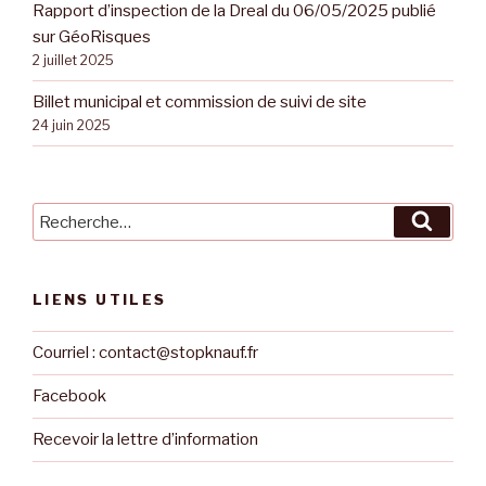
Rapport d’inspection de la Dreal du 06/05/2025 publié
sur GéoRisques
2 juillet 2025
Billet municipal et commission de suivi de site
24 juin 2025
Recherche
Reche
pour
:
LIENS UTILES
Courriel : contact@stopknauf.fr
Facebook
Recevoir la lettre d’information